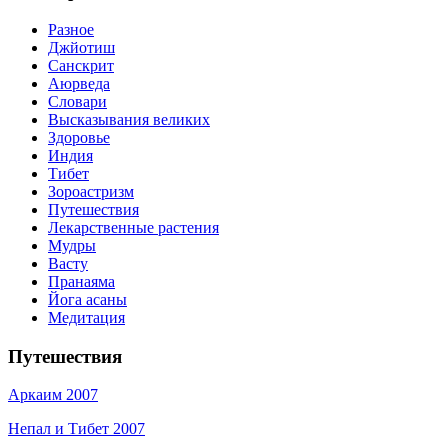
Разное
Джйотиш
Санскрит
Аюрведа
Словари
Высказывания великих
Здоровье
Индия
Тибет
Зороастризм
Путешествия
Лекарственные растения
Мудры
Васту
Пранаяма
Йога асаны
Медитация
Путешествия
Аркаим 2007
Непал и Тибет 2007