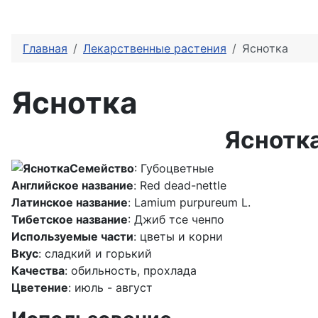
Главная
Лекарственные растения
Яснотка
Яснотка
Яснотка
Семейство
: Губоцветные
Английское название
: Red dead-nettle
Латинское название
: Lamium purpureum L.
Тибетское название
: Джиб тсе ченпо
Используемые части
: цветы и корни
Вкус
: сладкий и горький
Качества
: обильность, прохлада
Цветение
: июль - август