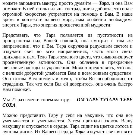
можете запомнить мантру, просто думайте —
Тара
, и она Вам
поможет. В ней столь сильны сострадание и доброта, что она с
огромной скоростью устремится на помощь к Вам. В наше
время в контексте нашего мира, нам особенно необходима
энергия Тары, это энергия просветленной мудрости.
Представьте, что Тара появляется из пустотности из
пространства над Вашей головой, она смотрит в том же
направлении, что и Вы. Тара окружена радужным светом и
излучает свет во всех направлениях, часть этого света
приходит к нам. Тело Тары зеленого цвета, что символизирует
просветленную активность. Она облачена в прекрасные
шелковые одежды и украшения. Можно представить, что она
с великой добротой улыбается Вам и всем живым существам.
Она готова Вам помочь и хочет, чтобы Вы освободились от
страдания. Так что если Вы ей доверитесь, она очень быстро
Вам поможет.
Мы 21 раз вместе споем мантру —
ОМ ТАРЕ ТУТАРЕ ТУРЕ
СОХА
Можно представить Тару у себя на макушке, что она все
уменьшается и уменьшается. Затем проходит сквозь Вашу
макушку и опускается в сердце. Тара сидит на цветке лотоса и
лунном диске. Из Вашего сердца
Тара
излучает свет во всех