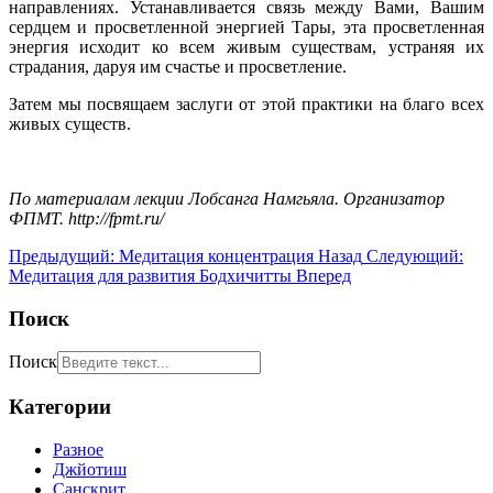
направлениях. Устанавливается связь между Вами, Вашим
сердцем и просветленной энергией Тары, эта просветленная
энергия исходит ко всем живым существам, устраняя их
страдания, даруя им счастье и просветление.
Затем мы посвящаем заслуги от этой практики на благо всех
живых существ.
По материалам лекции Лобсанга Намгьяла. Организатор
ФПМТ. http://fpmt.ru/
Предыдущий: Медитация концентрация
Назад
Следующий:
Медитация для развития Бодхичитты
Вперед
Поиск
Поиск
Категории
Разное
Джйотиш
Санскрит