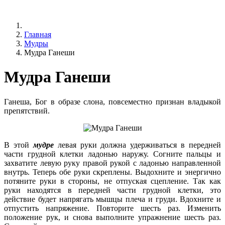
Главная
Мудры
Мудра Ганеши
Мудра Ганеши
Ганеша, Бог в образе слона, повсеместно признан владыкой
препятствий.
В этой
мудре
левая руки должна удерживаться в передней
части грудной клетки ладонью наружу. Согните пальцы и
захватите левую руку правой рукой с ладонью направленной
внутрь. Теперь обе руки скреплены. Выдохните и энергично
потяните руки в стороны, не отпуская сцепление. Так как
руки находятся в передней части грудной клетки, это
действие будет напрягать мышцы плеча и груди. Вдохните и
отпустить напряжение. Повторите шесть раз. Изменить
положение рук, и снова выполните упражнение шесть раз.