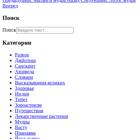
Предыдущий: Матанги мудра
Назад
Следующий: Лотос мудра
Вперед
Поиск
Поиск
Категории
Разное
Джйотиш
Санскрит
Аюрведа
Словари
Высказывания великих
Здоровье
Индия
Тибет
Зороастризм
Путешествия
Лекарственные растения
Мудры
Васту
Пранаяма
Йога асаны