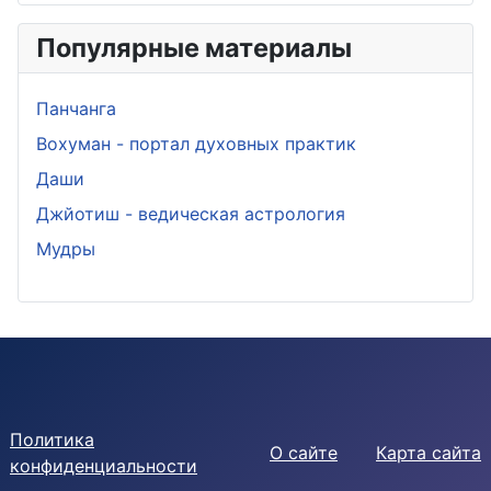
Популярные материалы
Панчанга
Вохуман - портал духовных практик
Даши
Джйотиш - ведическая астрология
Мудры
Политика
О сайте
Карта сайта
конфиденциальности