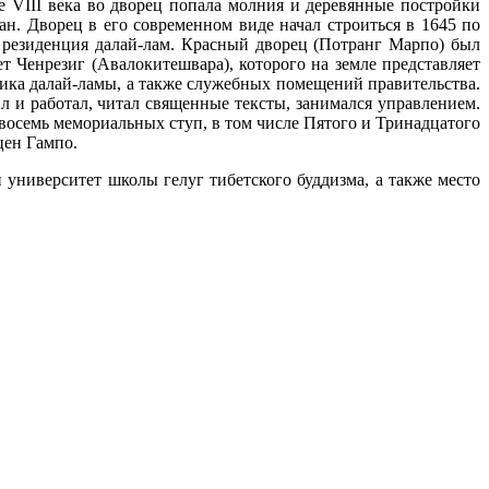
 VIII века во дворец попала молния и деревянные постройки
н. Дворец в его современном виде начал строиться в 1645 по
 резиденция далай-лам. Красный дворец (Потранг Марпо) был
т Ченрезиг (Авалокитешвара), которого на земле представляет
ника далай-ламы, а также служебных помещений правительства.
 и работал, читал священные тексты, занимался управлением.
восемь мемориальных ступ, в том числе Пятого и Тринадцатого
цен Гампо.
университет школы гелуг тибетского буддизма, а также место