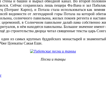
ёл стены и башни и вырыл обводной канал. Во второй половине
ился. Сейчас сохранилась лишь пещера Фа-Вана и зал Пабалака
ц (Потранг Карпо), и Потала стала использоваться как зимняя
всей видимости от легендарной горы Потала на которой обитае
вильона, солнечного павильона, жилых покоев регента и настав
церемоний, в Солнечном павильоне далай-лама собственно жил
итуалов, в нём находятся павильоны. Большое значение имеют 
ещё до строительства дворца читал священные тексты царь Сонг
, один из самых крупных буддийских монастырей и знаменитый 
м Чже Цонкапы Сакья Еши.
Песни и танцы