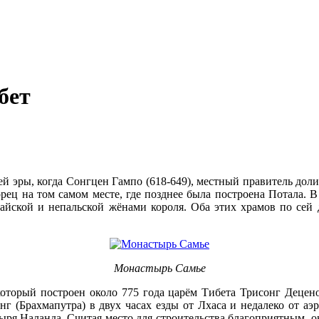
бет
й эры, когда Сонгцен Гампо (618-649), местный правитель доли
рец на том самом месте, где позднее была построена Потала. 
йской и непальской жёнами короля. Оба этих храмов по сей д
Монастырь Самье
оторый построен около 775 года царём Тибета Трисонг Децено
г (Брахмапутра) в двух часах езды от Лхаса и недалеко от аэр
ря Наланда. Считая место для строительства благоприятным, он 