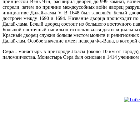
принцессой Вэнь Чэн, расширил дворец до 999 комнат, возв
сгорели, затем по причине междоусобных войн дворец разруш
инициативе Далай-ламы V. В 1648 был завершён Белый дворе
достроен между 1690 и 1694. Название дворца происходит по 
Далай-лама. Белый дворец состоит из большого восточного па
Большой восточный павильон использовался для официальных 
Красный дворец служил больше местом молитв и религиозных р
Далай-лам. Особое значение имеет пещера Фа-Вана, в которой 
Сера
- монастырь в пригороде Лхасы (около 10 км от города)
паломничества. Монастырь Сэра был основан в 1414 ученико