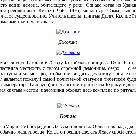
 это козни демона, обитающего у реки. Однако когда из Удди
ной революции в Китае (1966—1976) монастырь Самье, как и
 своё существование. Учитель школы ньингма Дилго Кьенце Ри
школами ньингма и сакья.
Джоканг
ета Сонгцен Гампо в 639 году. Китайская принцесса Вэнь Чэн и
ждествила местность с телом огромной демоницы, озеро — с её
уть ступы и монастыри, чтобы пригвоздить демоницу к земле и о
ая является пожалуй самой почитаемой статуей в тибетском буд
и императора Тайцзуна) и непальской принцессы Бхрикути, кот
ся святым местом, паломники обходят весь комплекс по ритуаль
Потала
е (Марпо Ри) посредине Лхасской долины. Общая площадь дворц
н обычно медитировал. Когда он решил сделать Лхасу своей стол