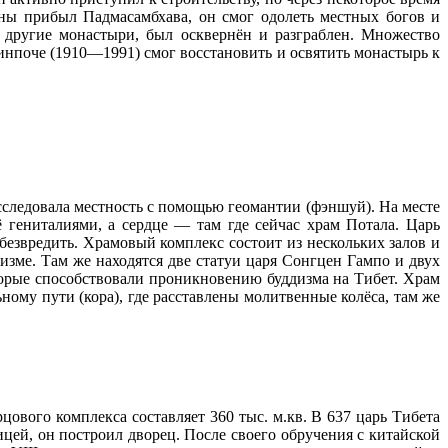
яны прибыл Падмасамбхава, он смог одолеть местных богов и
 другие монастыри, был осквернён и разграблен. Множество
нпоче (1910—1991) смог восстановить и освятить монастырь к
сследовала местность с помощью геомантии (фэншуй). На месте
 гениталиями, а сердце — там где сейчас храм Потала. Царь
безвредить. Храмовый комплекс состоит из нескольких залов и
дизме. Там же находятся две статуи царя Сонгцен Гампо и двух
орые способствовали проникновению буддизма на Тибет. Храм
ному пути (кора), где расставлены молитвенные колёса, там же
ового комплекса составляет 360 тыс. м.кв. В 637 царь Тибета
ицей, он построил дворец. После своего обручения с китайской