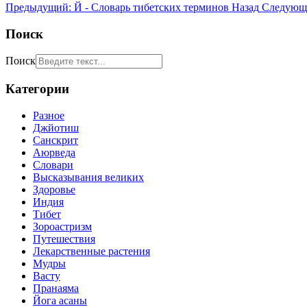
Предыдущий: Й - Словарь тибетских терминов
Назад
Следующи
Поиск
Поиск
Категории
Разное
Джйотиш
Санскрит
Аюрведа
Словари
Высказывания великих
Здоровье
Индия
Тибет
Зороастризм
Путешествия
Лекарственные растения
Мудры
Васту
Пранаяма
Йога асаны