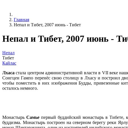
Главная
Непал и Тибет, 2007 июнь - Тибет
Непал и Тибет, 2007 июнь - Ти
Непал
Тибет
Кайлас
Лхаса
стала центром административной власти в VII веке наше
Сонгцен Гампо перенёс свою столицу в Лхасу и построил дво
чтобы поместить в них изображения Будды, привезенные кита
осталось немного.
Монастырь
Самье
первый буддийский монастырь в Тибете, к
буддизма. Монастырь построен на северном берегу реки Ярлун
монах Шантаракшита, один из настоятелей индийского монасты