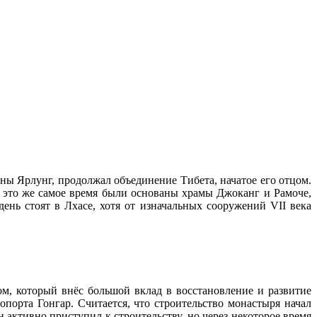
ны Ярлунг, продолжал объединение Тибета, начатое его отцом.
В это же самое время были основаны храмы Джоканг и Рамоче,
ень стоят в Лхасе, хотя от изначальных сооружений VII века
м, который внёс большой вклад в восстановление и развитие
опорта Гонгар. Считается, что строительство монастыря начал
активно приступил к строительству, но через некоторое время