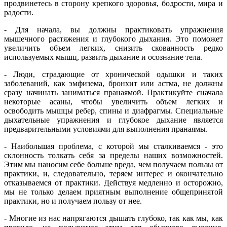
продвинетесь в сторону крепкого здоровья, бодрости, мира и
радости.
- Для начала, вы должны практиковать упражнения
мышечного растяжения и глубокого дыхания. Это поможет
увеличить объем легких, снизить скованность редко
используемых мышц, развить дыхание и осознание тела.
- Люди, страдающие от хронической одышки и таких
заболеваний, как эмфизема, бронхит или астма, не должны
сразу начинать заниматься пранаямой. Практикуйте сначала
некоторые асаны, чтобы увеличить объем легких и
освободить мышцы ребер, спины и диафрагмы. Специальные
дыхательные упражнения и глубокое дыхание является
предварительными условиями для выполнения пранаямы.
- Наибольшая проблема, с которой мы сталкиваемся - это
склонность толкать себя за пределы наших возможностей.
Этим мы наносим себе больше вреда, чем получаем пользы от
практики, и, следовательно, теряем интерес и окончательно
отказываемся от практики. Действуя медленно и осторожно,
мы не только делаем приятным выполнение общепринятой
практики, но и получаем пользу от нее.
- Многие из нас напрягаются дышать глубоко, так как мы, как