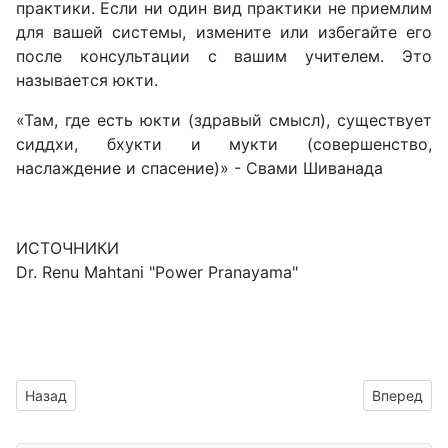
практики. Если ни один вид практики не приемлим
для вашей системы, измените или избегайте его
после консультации с вашим учителем. Это
называется юкти.
«Там, где есть юкти (здравый смысл), существует
сиддхи, бхукти и мукти (совершенство,
наслаждение и спасение)» - Свами Шиванада
ИСТОЧНИКИ
Dr. Renu Mahtani "Power Pranayama"
Предыдущий: Пранаяма. Делать и не делать
Следующий
Назад
Вперед