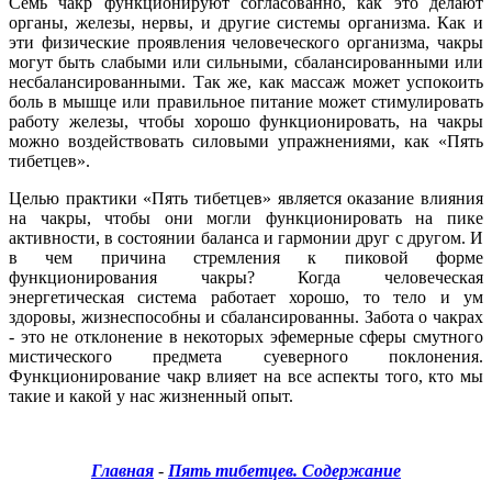
Семь чакр функционируют согласованно, как это делают
органы, железы, нервы, и другие системы организма. Как и
эти физические проявления человеческого организма, чакры
могут быть слабыми или сильными, сбалансированными или
несбалансированными. Так же, как массаж может успокоить
боль в мышце или правильное питание может стимулировать
работу железы, чтобы хорошо функционировать, на чакры
можно воздействовать силовыми упражнениями, как «Пять
тибетцев».
Целью практики «Пять тибетцев» является оказание влияния
на чакры, чтобы они могли функционировать на пике
активности, в состоянии баланса и гармонии друг с другом. И
в чем причина стремления к пиковой форме
функционирования чакры? Когда человеческая
энергетическая система работает хорошо, то тело и ум
здоровы, жизнеспособны и сбалансированны. Забота о чакрах
- это не отклонение в некоторых эфемерные сферы смутного
мистического предмета суеверного поклонения.
Функционирование чакр влияет на все аспекты того, кто мы
такие и какой у нас жизненный опыт.
Главная
-
Пять тибетцев. Содержание