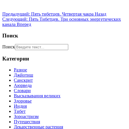
Предыдущий: Пять тибетцев. Четвертая чакра
Назад
Следующий: Пять Тибетцев. Три основных энергетических
канала
Вперед
Поиск
Поиск
Категории
Разное
Джйотиш
Санскрит
Аюрведа
Словари
Высказывания великих
Здоровье
Индия
Тибет
Зороастризм
Путешествия
Лекарственные растения