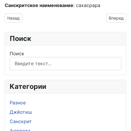
Санскритское наименование
: сахасрара
Предыдущий: Пять тибетцев. Третья чакра
Следующий:
Назад
Вперед
Поиск
Поиск
Категории
Разное
Джйотиш
Санскрит
Аюрведа