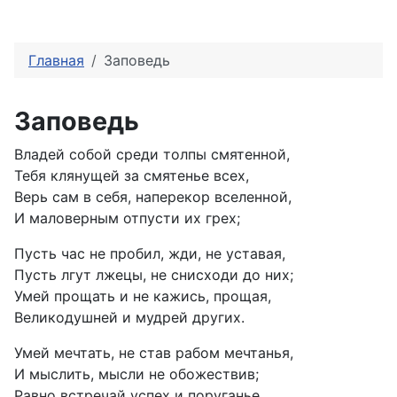
Главная
Заповедь
Заповедь
Владей собой среди толпы смятенной,
Тебя клянущей за смятенье всех,
Верь сам в себя, наперекор вселенной,
И маловерным отпусти их грех;
Пусть час не пробил, жди, не уставая,
Пусть лгут лжецы, не снисходи до них;
Умей прощать и не кажись, прощая,
Великодушней и мудрей других.
Умей мечтать, не став рабом мечтанья,
И мыслить, мысли не обожествив;
Равно встречай успех и поруганье,