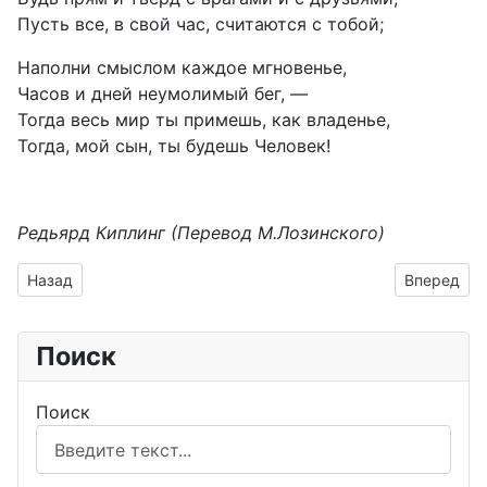
Пусть все, в свой час, считаются с тобой;
Наполни смыслом каждое мгновенье,
Часов и дней неумолимый бег, —
Тогда весь мир ты примешь, как владенье,
Тогда, мой сын, ты будешь Человек!
Редьярд Киплинг (Перевод М.Лозинского)
Предыдущий: Советы оптинских старцев христианам, живу
Следующий
Назад
Вперед
Поиск
Поиск