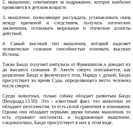
2. мышление, отвечающее за подражание, которое наиболее
проявляется в детском возрасте.
3. мышление, позволяющее рассуждать, устанавливать связь
между причиной и следствием, получать логические
заключения, осознавать моральные и этические аспекты
действий.
4. Самый высокий тип мышления, который наделяет
человеческое сознание способностью понимать высокие
Истины.
Также Баодх получает импульсы от Фравашисов и доводит их
до высшего сознания. В Авесте смерть описывается, как
разделение Баодх и физического тела. Наряду с душой, Баодх
присутствует во время Суда, определяющего место человека
после смерти.
Среди животных, только собака обладает развитым Баодх
(Вендидад.13.50). Это - известный факт, что животные не
обладают интеллектом, то есть силой сравнения и понимания.
Однако они обладают первыми двумя типами мышления, то
есть отражают инстинкты, и подражающее мышление,
следовательно, Баодх присутствует в них в этом виде.