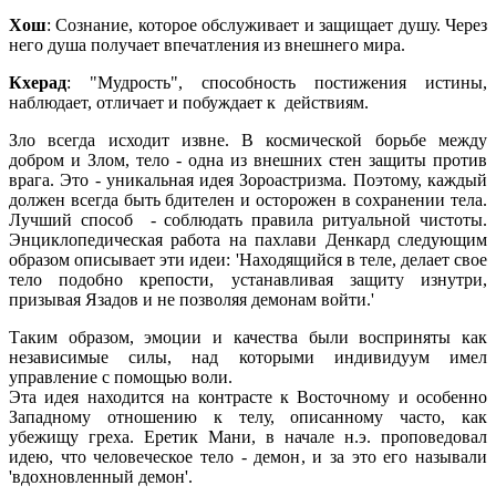
Хош
: Сознание, которое обслуживает и защищает душу. Через
него душа получает впечатления из внешнего мира.
Кхерад
: "Мудрость", способность постижения истины,
наблюдает, отличает и побуждает к действиям.
Зло всегда исходит извне. В космической борьбе между
добром и Злом, тело - одна из внешних стен защиты против
врага. Это - уникальная идея Зороастризма. Поэтому, каждый
должен всегда быть бдителен и осторожен в сохранении тела.
Лучший способ - соблюдать правила ритуальной чистоты.
Энциклопедическая работа на пахлави Денкард следующим
образом описывает эти идеи: 'Находящийся в теле, делает свое
тело подобно крепости, устанавливая защиту изнутри,
призывая Язадов и не позволяя демонам войти.'
Таким образом, эмоции и качества были восприняты как
независимые силы, над которыми индивидуум имел
управление с помощью воли.
Эта идея находится на контрасте к Восточному и особенно
Западному отношению к телу, описанному часто, как
убежищу греха. Еретик Мани, в начале н.э. проповедовал
идею, что человеческое тело - демон, и за это его называли
'вдохновленный демон'.