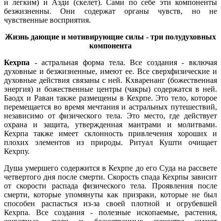
и легким) и Азди (скелет). Сами по себе эти компоненты
безжизненны. Они содержат органы чувств, но не
чувственные восприятия.
Жизнь дающие и мотивирующие силы - три полудуховных
компонента
Кехрпа
- астральная форма тела. Все создания - включая
духовные и безжизненные, имеют ее. Все сверхфизические и
духовные действия связаны с ней. Кхваренанг (божественная
энергия) и божественные центры (чакры) содержатся в ней.
Баодх и Раван также размещены в Кехрпе. Это тело, которое
перемещается во время мечтания и астральных путешествий,
независимо от физического тела. Это место, где действует
охрана и защита, утвержденная мантрами и молитвами.
Кехрпа также имеет склонность привлечения хороших и
плохих элементов из природы. Ритуал Кушти очищает
Кехрпу.
Душа умершего содержится в Кехрпе до его Суда на рассвете
четвертого дня после смерти. Скорость спада Кехрпы зависит
от скорости распада физического тела. Проявления после
смерти, которые упомянуты как призраки, которые не был
способен распасться из-за своей плотной и огрубевшей
Кехрпа. Все создания - полезные ископаемые, растения,