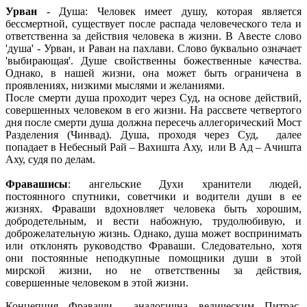
Урван
- Душа: Человек имеет душу, которая является
бессмертной, существует после распада человеческого тела и
ответственна за действия человека в жизни. В Авесте слово
'душа' - Урван, и Раван на пахлави. Слово буквально означает
'выбирающая'. Душе свойственны божественные качества.
Однако, в нашей жизни, она может быть ограничена в
проявлениях, низкими мыслями и желаниями.
После смерти душа проходит через Суд, на основе действий,
совершенных человеком в его жизни. На рассвете четвертого
дня после смерти душа должна пересечь аллегорический Мост
Разделения (Чинвад). Душа, проходя через Суд, далее
попадает в Небесный Рай – Вахишта Аху, или В Ад – Ачишта
Аху, судя по делам.
Фравашисы
: ангельские Духи хранители людей,
постоянного спутники, советчики и водители души в ее
жизнях. Фраваши вдохновляет человека быть хорошим,
добродетельным, и вести набожную, трудолюбивую, и
доброжелательную жизнь. Однако, душа может воспринимать
или отклонять руководство Фраваши. Следовательно, хотя
они постоянные неподкупные помощники души в этой
мирской жизни, но не ответственны за действия,
совершенные человеком в этой жизни.
Концепция Фраваши аналогична ведическим Питрас,