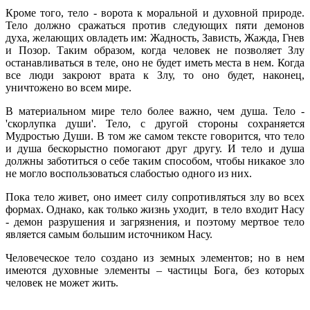
Кроме того, тело - ворота к моральной и духовной природе.
Тело должно сражаться против следующих пяти демонов
духа, желающих овладеть им: Жадность, Зависть, Жажда, Гнев
и Позор. Таким образом, когда человек не позволяет Злу
останавливаться в теле, оно не будет иметь места в нем. Когда
все люди закроют врата к Злу, то оно будет, наконец,
уничтожено во всем мире.
В материальном мире тело более важно, чем душа. Тело -
'скорлупка души'. Тело, с другой стороны сохраняется
Мудростью Души. В том же самом тексте говорится, что тело
и душа бескорыстно помогают друг другу. И тело и душа
должны заботиться о себе таким способом, чтобы никакое зло
не могло воспользоваться слабостью одного из них.
Пока тело живет, оно имеет силу сопротивляться злу во всех
формах. Однако, как только жизнь уходит, в тело входит Насу
- демон разрушения и загрязнения, и поэтому мертвое тело
является самым большим источником Насу.
Человеческое тело создано из земных элементов; но в нем
имеются духовные элементы – частицы Бога, без которых
человек не может жить.