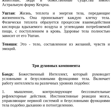
животные, люди и божественные существа имеют
Астральную форму Кехрпа.
Уштан
: Жизнь, теплота и энергия тела, передающие
жизненность. Она пронизывает каждую клетку тела.
Физически теплота образуется процессом взаимодействия
кислорода вдыхаемого воздуха и углеводами потребляемой
пищи, с поступлением в кровь. Здоровье тела полностью
зависит от его Уштан.
Тевиши
: Это - тело, составленное из желаний, чувств и
эмоций.
Три духовных компонента
Баодх
: Божественный Интеллект, который руководит
условными и безусловными функциями тела. Включает
работу интеллекта на различных уровнях подобно:
1. мышление, контролирующее бессознательные
рефлекторные действия. Инстинктивные реакции мозга,
управляющие нервной системой и безусловными функциями
тела подобно дыханию и потоотделению.