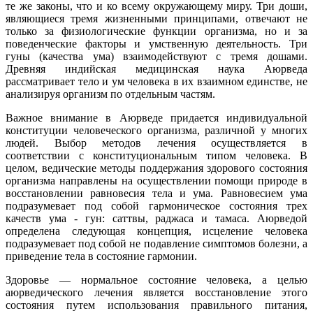
те же законы, что и ко всему окружающему миру. Три доши,
являющиеся тремя жизненными принципами, отвечают не
только за физиологические функции организма, но и за
поведенческие факторы и умственную деятельность. Три
гуны (качества ума) взаимодействуют с тремя дошами.
Древняя индийская медицинская наука Аюрведа
рассматривает тело и ум человека в их взаимном единстве, не
анализируя организм по отдельным частям.
Важное внимание в Аюрведе придается индивидуальной
конституции человеческого организма, различной у многих
людей. Выбор методов лечения осуществляется в
соответствии с конституциональным типом человека. В
целом, ведические методы поддержания здорового состояния
организма направлены на осуществлении помощи природе в
восстановлении равновесия тела и ума. Равновесием ума
подразумевает под собой гармоническое состояния трех
качеств ума - гун: саттвы, раджаса и тамаса. Аюрведой
определена следующая концепция, исцеление человека
подразумевает под собой не подавление симптомов болезни, а
приведение тела в состояние гармонии.
Здоровье — нормальное состояние человека, а целью
аюрведического лечения является восстановление этого
состояния путем использования правильного питания,