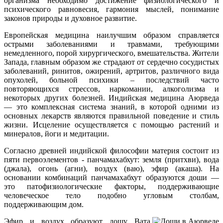
организма необходимо достижение физиологического и
психического равновесия, гармония мыслей, понимание
законов природы и духовное развитие.
Европейская медицина наилучшим образом справляется
острыми заболеваниями и травмами, требующими
немедленного, порой хирургического, вмешательства. Жители
Запада, главным образом же страдают от сердечно сосудистых
заболеваний, ринитов, ожирений, артритов, различного вида
опухолей, больной психики – последствий часто
повторяющихся стрессов, наркомании, алкоголизма и
некоторых других болезней. Индийская медицина Аюрведа
— это комплексная система знаний, в которой одними из
основных лекарств являются правильной поведение и стиль
жизни. Исцеление осуществляется с помощью растений и
минералов, йоги и медитации.
Согласно древней индийской философии материя состоит из
пяти первоэлементов - панчамахабхут: земля (притхви), вода
(джала), огонь (агни), воздух (ваю), эфир (акаша). На
основании комбинаций панчамахабхут образуются доши —
это патофизиологические факторы, поддерживающие
человеческое тело подобно угловым столбам,
поддерживающим дом.
Эфир и воздух образуют дошу Вата,