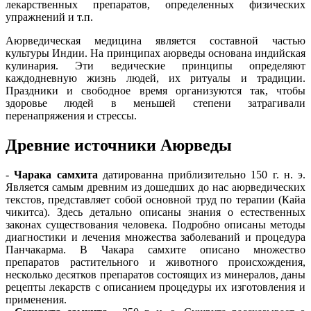
лекарственных препаратов, определенных физических
упражнений и т.п.
Аюрведическая медицина является составной частью
культуры Индии. На принципах аюрведы основана индийская
кулинария. Эти ведические принципы определяют
каждодневную жизнь людей, их ритуалы и традиции.
Праздники и свободное время организуются так, чтобы
здоровье людей в меньшей степени затрагивали
перенапряжения и стрессы.
Древние источники Аюрведы
-
Чарака самхита
датированна приблизительно 150 г. н. э.
Является самым древним из дошедших до нас аюрведических
текстов, представляет собой основной труд по терапии (Кайа
чикитса). Здесь детально описаны знания о естественных
законах существования человека. Подробно описаны методы
диагностики и лечения множества заболеваний и процедура
Панчакарма. В Чакара самхите описано множество
препаратов растительного и животного происхождения,
несколько десятков препаратов состоящих из минералов, даны
рецепты лекарств с описанием процедуры их изготовления и
применения.