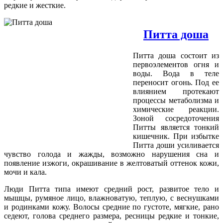
редкие и жесткие.
Питта доша
Питта доша состоит из
первоэлементов огня и
воды. Вода в теле
переносит огонь. Под ее
влиянием протекают
процессы метаболизма и
химические реакции.
Зоной сосредоточения
Питты является тонкий
кишечник. При избытке
Питта доши усиливается
чувство голода и жажды, возможно нарушения сна и
появление изжоги, окрашивание в желтоватый оттенок кожи,
мочи и кала.
Люди Питта типа имеют средний рост, развитое тело и
мышцы, румяное лицо, влажноватую, теплую, с веснушками
и родинками кожу. Волосы средние по густоте, мягкие, рано
седеют, голова среднего размера, ресницы редкие и тонкие,