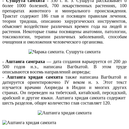
-
Сушрута самхита
- 350 г. н. э. Сушрута рассказывает о
более 1000 болезней, 700 лекарственных растениях, 100
препаратах животного и минерального происхождения.
Трактат содержит 186 глав и посвящен правилам лечения,
теории тридоша, описанию хирургических инструментов,
объясняет воздействие различных времен года на людей и
растения. Некоторые главы посвящены анатомии, патологии,
токсикологии, терапии различных заболеваний, способам
очищения и омоложения человеческого организма.
-
Аштанга самграха
— дата создания варьируется от 200 до
500 годов н.э., написана Вагбхатой. В этом труде
описываются восемь направлений аюрведы;
-
Аштанга хридая самхита
также написана Вагбхатой и
датируется ориентировочно IV веком н. э. Этот текст
изучается врачами Аюрведы в Индии и многих других
странах. Он переведен на тибетский, китайский, персидский,
арабский и другие языки. Аштанга хридая самхита содержит
шесть разделов, общее количество глав составляет 120.