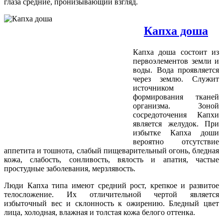
глаза средние, пронизывающий взгляд.
Капха доша
Капха доша состоит из
первоэлементов земли и
воды. Вода проявляется
через землю. Служит
источником
формирования тканей
организма. Зоной
сосредоточения Капхи
является желудок. При
избытке Капха доши
вероятно отсутствие
аппетита и тошнота, слабый пищеварительный огонь, бледная
кожа, слабость, сонливость, вялость и апатия, частые
простудные заболевания, мерзлявость.
Люди Капха типа имеют средний рост, крепкое и развитое
телосложение. Их отличительной чертой является
избыточный вес и склонность к ожирению. Бледный цвет
лица, холодная, влажная и толстая кожа белого оттенка.