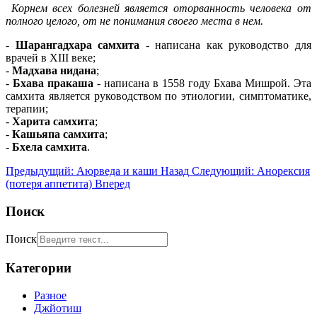
Корнем всех болезней является оторванность человека от
полного целого, от не понимания своего места в нем.
-
Шарангадхара самхита
- написана как руководство для
врачей в XIII веке;
-
Мадхава нидана
;
-
Бхава пракаша
- написана в 1558 году Бхава Мишрой. Эта
самхита является руководством по этиологии, симптоматике,
терапии;
-
Харита самхита
;
-
Кашьяпа самхита
;
-
Бхела самхита
.
Предыдущий: Аюрведа и каши
Назад
Следующий: Анорексия
(потеря аппетита)
Вперед
Поиск
Поиск
Категории
Разное
Джйотиш