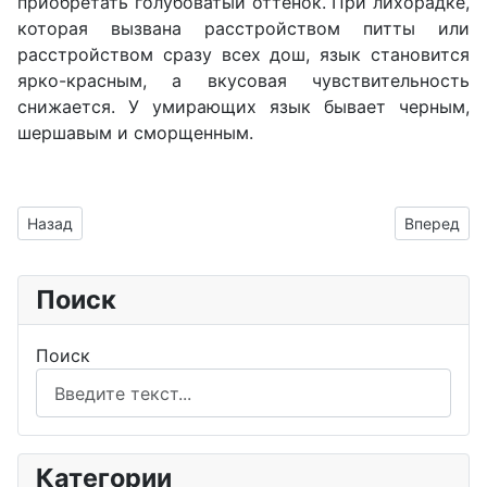
приобретать голубоватый оттенок. При лихорадке,
которая вызвана расстройством питты или
расстройством сразу всех дош, язык становится
ярко-красным, а вкусовая чувствительность
снижается. У умирающих язык бывает черным,
шершавым и сморщенным.
Предыдущий: Дивертикулит
Следующий
Назад
Вперед
Поиск
Поиск
Категории