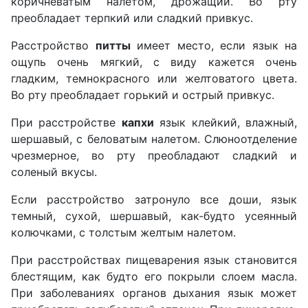
коричневатым налетом, дрожащий. Во рту
преобладает терпкий или сладкий привкус.
Расстройство
питты
имеет место, если язык на
ощупь очень мягкий, с виду кажется очень
гладким, темнокрасного или желтоватого цвета.
Во рту преобладает горький и острый привкус.
При расстройстве
капхи
язык клейкий, влажный,
шершавый, с беловатым налетом. Слюноотделение
чрезмерное, во рту преобладают сладкий и
соленый вкусы.
Если расстройство затронуло все доши, язык
темный, сухой, шершавый, как-будто усеянный
колючками, с толстым желтым налетом.
При расстройствах пищеварения язык становится
блестящим, как будто его покрыли слоем масла.
При заболеваниях органов дыхания язык может