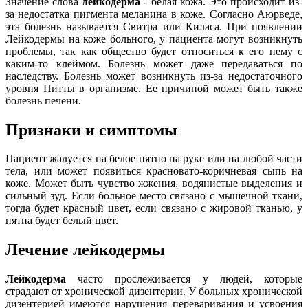
Значение слова
лейкодерма
- белая кожа. Это происходит из-
за недостатка пигмента меланина в коже. Согласно Аюрведе,
эта болезнь называется Свитра или Киласа. При появлении
Лейкодермы на коже больного, у пациента могут возникнуть
проблемы, так как общество будет относиться к его нему с
каким-то клеймом. Болезнь может даже передаваться по
наследству. Болезнь может возникнуть из-за недостаточного
уровня Питты в организме. Ее причиной может быть также
болезнь печени.
Признаки и симптомы
Пациент жалуется на белое пятно на руке или на любой части
тела, или может появиться красновато-коричневая сыпь на
коже. Может быть чувство жжения, водянистые выделения и
сильный зуд. Если больное место связано с мышечной ткани,
тогда будет красный цвет, если связано с жировой тканью, у
пятна будет белый цвет.
Лечение лейкодермы
Лейкодерма
часто прослеживается у людей, которые
страдают от хронической дизентерии. У больных хронической
дизентерией имеются нарушения переваривания и усвоения