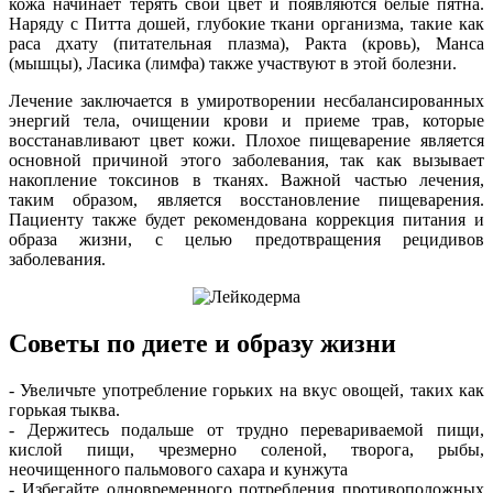
кожа начинает терять свой цвет и появляются белые пятна.
Наряду с Питта дошей, глубокие ткани организма, такие как
раса дхату (питательная плазма), Ракта (кровь), Манса
(мышцы), Ласика (лимфа) также участвуют в этой болезни.
Лечение заключается в умиротворении несбалансированных
энергий тела, очищении крови и приеме трав, которые
восстанавливают цвет кожи. Плохое пищеварение является
основной причиной этого заболевания, так как вызывает
накопление токсинов в тканях. Важной частью лечения,
таким образом, является восстановление пищеварения.
Пациенту также будет рекомендована коррекция питания и
образа жизни, с целью предотвращения рецидивов
заболевания.
Советы по диете и образу жизни
- Увеличьте употребление горьких на вкус овощей, таких как
горькая тыква.
- Держитесь подальше от трудно перевариваемой пищи,
кислой пищи, чрезмерно соленой, творога, рыбы,
неочищенного пальмового сахара и кунжута
- Избегайте одновременного потребления противоположных