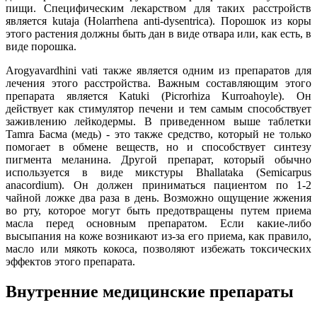
пищи. Специфическим лекарством для таких расстройств
является kutaja (Holarrhena anti-dysentrica). Порошок из коры
этого растения должны быть дан в виде отвара или, как есть, в
виде порошка.
Arogyavardhini vati также является одним из препаратов для
лечения этого расстройства. Важным составляющим этого
препарата является Katuki (Picrorhiza Kurroahoyle). Он
действует как стимулятор печени и тем самым способствует
заживлению лейкодермы. В приведенном выше таблетки
Tamra Басма (медь) - это также средство, который не только
помогает в обмене веществ, но и способствует синтезу
пигмента меланина. Другой препарат, который обычно
используется в виде микстуры Bhallataka (Semicarpus
anacordium). Он должен приниматься пациентом по 1-2
чайной ложке два раза в день. Возможно ощущение жжения
во рту, которое могут быть предотвращены путем приема
масла перед основным препаратом. Если какие-либо
высыпания на коже возникают из-за его приема, как правило,
масло или мякоть кокоса, позволяют избежать токсических
эффектов этого препарата.
Внутренние медицинские препараты