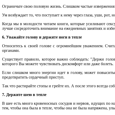
Ограничьте свою половую жизнь. Слишком частые извержения 
Ум возбуждает то, что поступает к нему через глаза, уши, рот, но
Когда мы в молодости читаем книги, которые усиливают сексу
лучше сосредоточить внимание на ежедневных занятиях и избе
6. Уважайте голову и держите ноги в тепле
Относитесь к своей голове с огромнейшим уважением. Счита
органами.
Существует правило, которое важно соблюдать: "Держи голов
которого Вы можете чувствовать дискомфорт или даже болеть.
Если слишком много энергии идет в голову, может повыситьс
предотвратить сердечный приступ.
Так что растирайте стопы и грейте их. А после этого всегда с
7. Держите шею в тепле
В шее есть много кровеносных сосудов и нервов, идущих по на
тем, чтобы она была в тепле, чтобы она не была напряжена, улы