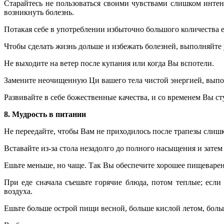
Старайтесь не пользоваться своими чувствами слишком инте
возникнуть болезнь.
Потакая себе в употреблении избыточно большого количества е
Чтобы сделать жизнь дольше и избежать болезней, выполняйте
Не выходите на ветер после купания или когда Вы вспотели.
Замените неочищенную Ци вашего тела чистой энергией, выпо
Развивайте в себе божественные качества, и со временем Вы ст
8. Мудрость в питании
Не переедайте, чтобы Вам не приходилось после трапезы слишк
Вставайте из-за стола незадолго до полного насыщения и затем
Ешьте меньше, но чаще. Так Вы обеспечите хорошее пищеварени
При еде сначала съешьте горячие блюда, потом теплые; есл
воздуха.
Ешьте больше острой пищи весной, больше кислой летом, больш