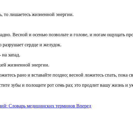
ь, то лишаетесь жизненной энергии.
хладно. Весной и осенью позвольте и голове, и ногам ощущать про
о разрушает сердце и желудок.
 на запад.
ашей жизненной энергии.
житесь рано и вставайте поздно; весной ложитесь спать, пока св
истите зубы и полощите рот семь раз; это продлит вашу жизнь и 
ий: Словарь медицинских терминов
Вперед