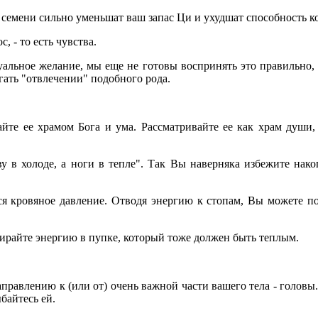
семени сильно уменьшат ваш запас Ци и ухудшат способность к
с, - то есть чувства.
альное желание, мы еще не готовы воспринять это правильно, 
гать "отвлечении" подобного рода.
йте ее храмом Бога и ума. Рассматривайте ее как храм души
у в холоде, а ноги в тепле". Так Вы наверняка избежите нако
я кровяное давление. Отводя энергию к стопам, Вы можете пон
обирайте энергию в пупке, который тоже должен быть теплым.
правлению к (или от) очень важной части вашего тела - головы
байтесь ей.