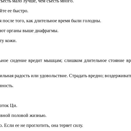
ъесть мало лучше, чем съесть много.
йте ее быстро.
 после того, как длительное время были голодны.
реют органы выше диафрагмы.
ту кожи.
льное сидение вредит мышцам; слишком длительное стояние вр
сильная радость или удовольствие. Страдать вредно; воздержива
нность.
ноток Ци.
ивной половой жизнью.
 Если ее не проглотить, она теряет силу.