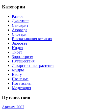
Категории
Разное
Джйотиш
Санскрит
Аюрведа
Словари
Высказывания великих
Здоровье
Индия
Тибет
Зороастризм
Путешествия
Лекарственные растения
Мудры
Васту
Пранаяма
Йога асаны
Медитация
Путешествия
Аркаим 2007