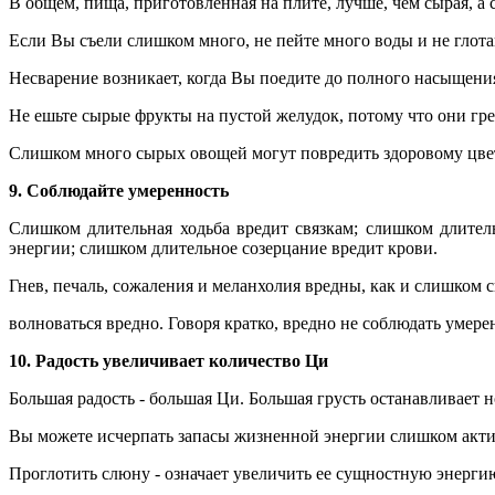
В общем, пища, приготовленная на плите, лучше, чем сырая, а с
Если Вы съели слишком много, не пейте много воды и не глота
Несварение возникает, когда Вы поедите до полного насыщения
Не ешьте сырые фрукты на пустой желудок, потому что они г
Слишком много сырых овощей могут повредить здоровому цве
9. Соблюдайте умеренность
Слишком длительная ходьба вредит связкам; слишком длите
энергии; слишком длительное созерцание вредит крови.
Гнев, печаль, сожаления и меланхолия вредны, как и слишком 
волноваться вредно. Говоря кратко, вредно не соблюдать умере
10. Радость увеличивает количество Ци
Большая радость - большая Ци. Большая грусть останавливает 
Вы можете исчерпать запасы жизненной энергии слишком акт
Проглотить слюну - означает увеличить ее сущностную энергию.