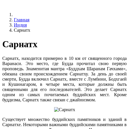
Главная
Индия
Сарнатх
Сарнатх
Сарнатх, находится примерно в 10 км от священного города
Варанаси. Это место, где Будда прочитал свою первую
проповедь. Знаменитая мантра «Буддхам Шаранам Гачхами»,
обязана своим происхождением Сарнатху. За день до своей
смерти, Будда включил Сарнатх, вместе с Лумбини, Бодхгаей
и Кушинагаром, в четыре места, которые должны быть
священными для его последователей. Это делает Сарнатх
одним из самых почитаемых буддийских мест. Кроме
буддизма, Сарнатх также связан с джайнизмом.
Существует множество буддийских памятников и зданий в
Сарнатхе. Некоторыми важными буддийскими памятниками в