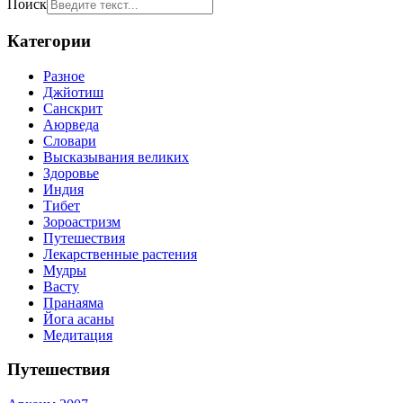
Поиск
Категории
Разное
Джйотиш
Санскрит
Аюрведа
Словари
Высказывания великих
Здоровье
Индия
Тибет
Зороастризм
Путешествия
Лекарственные растения
Мудры
Васту
Пранаяма
Йога асаны
Медитация
Путешествия