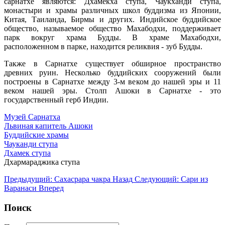
сарнатхе являются: Дхамекха ступа, Чаукханди ступа,
монастыри и храмы различных школ буддизма из Японии,
Китая, Таиланда, Бирмы и других. Индийское буддийское
общество, называемое общество Махабодхи, поддерживает
парк вокруг храма Будды. В храме Махабодхи,
расположенном в парке, находится реликвия - зуб Будды.
Также в Сарнатхе существует обширное пространство
древних руин. Несколько буддийских сооружений были
построены в Сарнатхе между 3-м веком до нашей эры и 11
веком нашей эры. Столп Ашоки в Сарнатхе - это
государственный герб Индии.
Музей Сарнатха
Львиная капитель Ашоки
Буддийские храмы
Чауканди ступа
Дхамек ступа
Дхармараджика ступа
Предыдущий: Сахасрара чакра
Назад
Следующий: Сари из
Варанаси
Вперед
Поиск