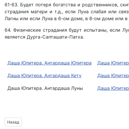
61-63. Будет потеря богатства и родственников, ски
страдания матери и т.д., если Луна слабая или св
Лагны или если Луна в 6-ом доме, в 8-ом доме или в
64. Физические страдания будут испытаны, если Л
является Дурга-Сапташати-Патха.
Даша Юпитера. Антардаша Юпитера
Даша Юпитер
Даша Юпитера. Антардаша Кету
Даша Юпитер
Даша Юпитера. Антардаша Луны
Даша Юпитер
Предыдущий: Даша Юпитер - Марс
Назад