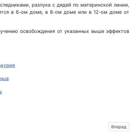
наследниками, разлука с дядей по материнской линии,
ится в 6-ом доме, в 8-ом доме или в 12-ом доме от
олучению освобождения от указанных выше эффектов
ркурия
лнца
у
Следующий
Вперед