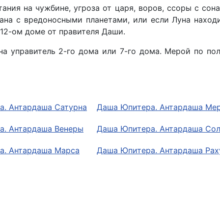
тания на чужбине, угроза от царя, воров, ссоры с со
язана с вредоносными планетами, или если Луна наход
 12-ом доме от правителя Даши.
уна управитель 2-го дома или 7-го дома. Мерой по п
а. Антардаша Сатурна
Даша Юпитера. Антардаша Ме
а. Антардаша Венеры
Даша Юпитера. Антардаша Со
а. Антардаша Марса
Даша Юпитера. Антардаша Рах