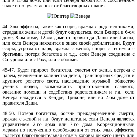
или в 11-ом доме, или если Венера находится в собственном
знаке и получает аспект от благотворных планет.
44. Злы эффекты, такие как ссоры, вражда с родственниками,
страдания жены и детей будут ощущаться, если Венера в 6-ом
доме, 8-ом доме, 12-ом доме от правитедя Даши или Лагны,
или если Венера находится в знаке своей дебилитации. Будут
ссоры, угрозы от царя, вражда с женой, споры с тестем и с
братьями, потеря богатства и т.д., если Венера соединена с
Сатурном или с Раху, или с обоими.
45-47. Будет прирост богатства, счастья от жены, встреча с
царем, увеличение количества детей, транспортных средств и
крупного рогатого скота, наслаждение музыкой, общество
ученых людей, возможность приготовления сладкого,
оказание помощи и содействия родственникам и т.д., если
Венера находится в Кендре, Триконе, или во 2-ом доме от
правителя Даши.
48-50. Потеря богатства, боязнь преждевременной смерти,
вражда с женой и т.д. будут испытаны, если Венера является
управителем 2-го дома или 7-го дома. Коррекционными
мерами по получению освобождения от этих злых эффектов
является благотворительная отдача коровы рыжего цвета или