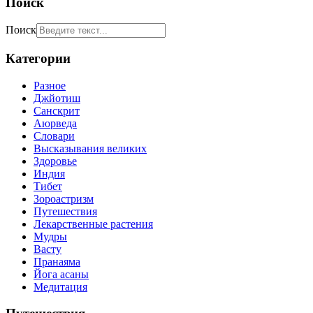
Поиск
Поиск
Категории
Разное
Джйотиш
Санскрит
Аюрведа
Словари
Высказывания великих
Здоровье
Индия
Тибет
Зороастризм
Путешествия
Лекарственные растения
Мудры
Васту
Пранаяма
Йога асаны
Медитация