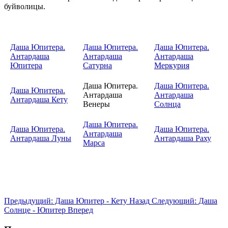
буйволицы.
Даша Юпитера.
Даша Юпитера.
Даша Юпитера.
Антардаша
Антардаша
Антардаша
Юпитера
Сатурна
Меркурия
Даша Юпитера.
Даша Юпитера.
Даша Юпитера.
Антардаша
Антардаша
Антардаша Кету
Венеры
Солнца
Даша Юпитера.
Даша Юпитера.
Даша Юпитера.
Антардаша
Антардаша Луны
Антардаша Раху
Марса
Предыдущий: Даша Юпитер - Кету
Назад
Следующий: Даша
Солнце - Юпитер
Вперед