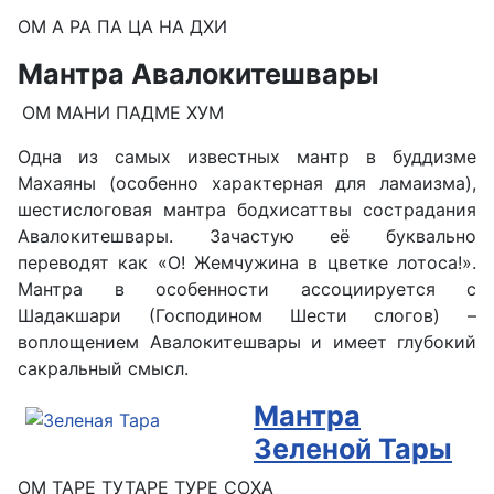
ОМ А РА ПА ЦА НА ДХИ
Мантра Авалокитешвары
ОМ МАНИ ПАДМЕ ХУМ
Одна из самых известных мантр в буддизме
Махаяны (особенно характерная для ламаизма),
шестислоговая мантра бодхисаттвы сострадания
Авалокитешвары. Зачастую её буквально
переводят как «О! Жемчужина в цветке лотоса!».
Мантра в особенности ассоциируется с
Шадакшари (Господином Шести слогов) –
воплощением Авалокитешвары и имеет глубокий
сакральный смысл.
Мантра
Зеленой Тары
ОМ ТАРЕ ТУТАРЕ ТУРЕ СОХА