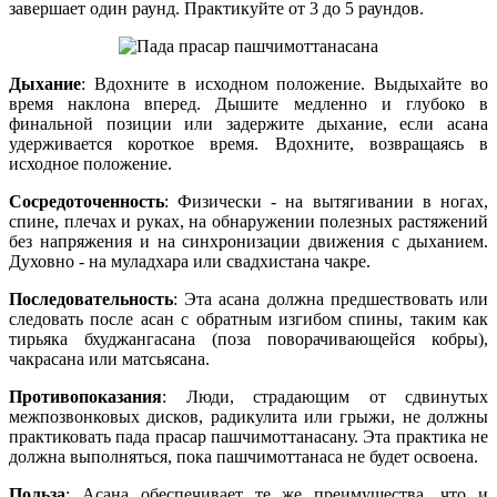
завершает один раунд. Практикуйте от 3 до 5 раундов.
Дыхание
: Вдохните в исходном положение. Выдыхайте во
время наклона вперед. Дышите медленно и глубоко в
финальной позиции или задержите дыхание, если асана
удерживается короткое время. Вдохните, возвращаясь в
исходное положение.
Сосредоточенность
: Физически - на вытягивании в ногах,
спине, плечах и руках, на обнаружении полезных растяжений
без напряжения и на синхронизации движения с дыханием.
Духовно - на муладхара или свадхистана чакре.
Последовательность
: Эта асана должна предшествовать или
следовать после асан с обратным изгибом спины, таким как
тирьяка бхуджангасана (поза поворачивающейся кобры),
чакрасана или матсьясана.
Противопоказания
: Люди, страдающим от сдвинутых
межпозвонковых дисков, радикулита или грыжи, не должны
практиковать пада прасар пашчимоттанасану. Эта практика не
должна выполняться, пока пашчимоттанаса не будет освоена.
Польза
: Асана обеспечивает те же преимущества, что и