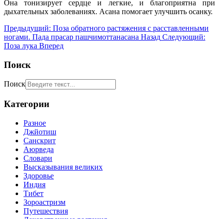
Она тонизирует сердце и легкие, и благоприятна при
дыхательных заболеваниях. Асана помогает улучшить осанку.
Предыдущий: Поза обратного растяжения с расставленными
ногами. Пада прасар пашчимоттанасана
Назад
Следующий:
Поза лука
Вперед
Поиск
Поиск
Категории
Разное
Джйотиш
Санскрит
Аюрведа
Словари
Высказывания великих
Здоровье
Индия
Тибет
Зороастризм
Путешествия