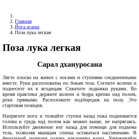
Главная
Йога асаны
Поза лука легкая
Поза лука легкая
Сарал дхануросана
Лягте плоско на живот с ногами и ступнями соединенными
вместе. Руки расположены по бокам тела. Согните колени и
поднесите их к ягодицам. Схватите лодыжки руками. Во
время практики держите колени и бедра крепко над полом,
руки прямыми. Расположите подбородок на полу. Это
стартовая позиция.
Напрягите ноги и толкайте ступни назад пока поднимается
голова и грудь над полом как можно выше, не напрягаясь.
Используйте движение ног назад для помощи для подъема
тела, позволяя мышцам спины оставаться пассивными. В
финальной позиции голова наклонена назад. Удерживайте