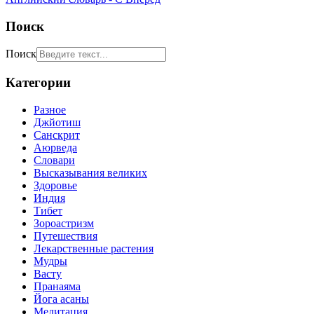
Поиск
Поиск
Категории
Разное
Джйотиш
Санскрит
Аюрведа
Словари
Высказывания великих
Здоровье
Индия
Тибет
Зороастризм
Путешествия
Лекарственные растения
Мудры
Васту
Пранаяма
Йога асаны
Медитация