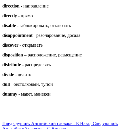
direction
- направление
directly
- прямо
disable
- заблокировать, отключать
disappointment
- разочарование, досада
discover
- открывать
disposition
– расположение, размещение
distribute
- распределять
divide
- делить
dull
- бестолковый, тупой
dummy
- макет, манекен
Предыдущий: Английский словарь - E
Назад
Следующий:
Английский словарь - C
Вперед