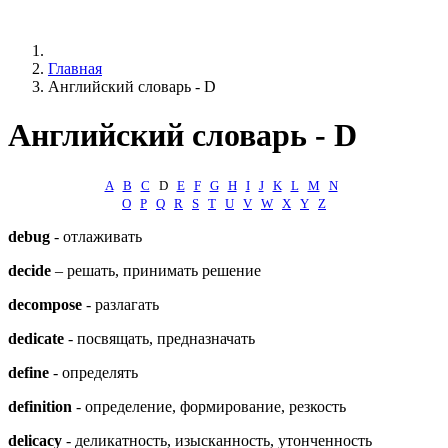
Главная
Английский словарь - D
Английский словарь - D
А
B
C
D
E
F
G
H
I
J
K
L
M
N
O
P
Q
R
S
T
U
V
W
X
Y
Z
d
ebug
- отлаживать
decide
– решать, принимать решение
decompose
- разлагать
d
edicate
- посвящать, предназначать
define
- определять
definition
- определение, формирование, резкость
delicacy
- деликатность, изысканность, утонченность