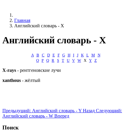
Главная
Английский словарь - X
Английский словарь - X
А
B
C
D
E
F
G
H
I
J
K
L
M
N
O
P
Q
R
S
T
U
V
W
X
Y
Z
X-rays
- рентгеновские лучи
xanthous
- жёлтый
Предыдущий: Английский словарь - Y
Назад
Следующий:
Английский словарь - W
Вперед
Поиск