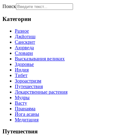
Поиск
Категории
Разное
Джйотиш
Санскрит
Аюрведа
Словари
Высказывания великих
Здоровье
Индия
Тибет
Зороастризм
Путешествия
Лекарственные растения
Мудры
Васту
Пранаяма
Йога асаны
Медитация
Путешествия