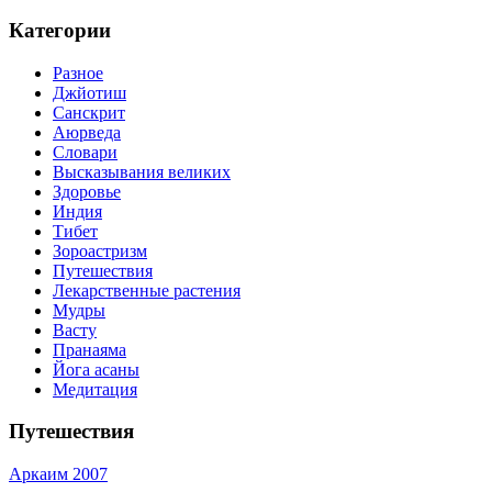
Категории
Разное
Джйотиш
Санскрит
Аюрведа
Словари
Высказывания великих
Здоровье
Индия
Тибет
Зороастризм
Путешествия
Лекарственные растения
Мудры
Васту
Пранаяма
Йога асаны
Медитация
Путешествия
Аркаим 2007