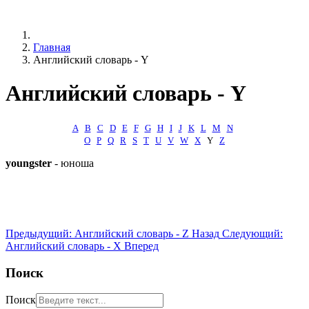
Главная
Английский словарь - Y
Английский словарь - Y
А
B
C
D
E
F
G
H
I
J
K
L
M
N
O
P
Q
R
S
T
U
V
W
X
Y
Z
youngster
- юноша
Предыдущий: Английский словарь - Z
Назад
Следующий:
Английский словарь - X
Вперед
Поиск
Поиск