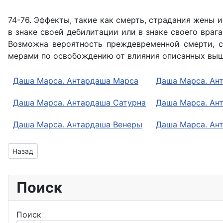
74-76. Эффекты, такие как смерть, страдания жены и 
в знаке своей дебилитации или в знаке своего врага
Возможна вероятность преждевременной смерти, с
мерами по освобождению от влияния описанных выше
Даша Марса. Антардаша Марса
Даша Марса. Ан
Даша Марса. Антардаша Сатурна
Даша Марса. Ан
Даша Марса. Антардаша Венеры
Даша Марса. Ан
Предыдущий: Даша Марс - Меркурий
Назад
Поиск
Поиск