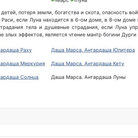
детей, потеря земли, богатства и скота, опасность во
 Раси, если Луна находится в 6-ом доме, в 8-ом доме
традания тела и душевные страдания, если Луна упр
 злых эффектов, является чтение мантр богини Дурги
тардаша Раху
Даша Марса. Антардаша Юпитера
тардаша Меркурия
Даша Марса. Антардаша Кету
тардаша Солнца
Даша Марса. Антардаша Луны