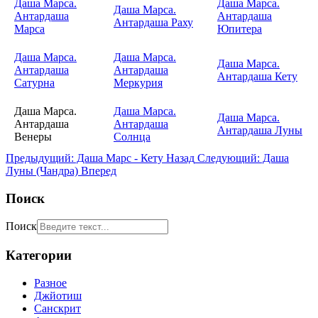
Даша Марса.
Даша Марса.
Даша Марса.
Антардаша
Антардаша
Антардаша Раху
Марса
Юпитера
Даша Марса.
Даша Марса.
Даша Марса.
Антардаша
Антардаша
Антардаша Кету
Сатурна
Меркурия
Даша Марса.
Даша Марса.
Даша Марса.
Антардаша
Антардаша
Антардаша Луны
Венеры
Солнца
Предыдущий: Даша Марс - Кету
Назад
Следующий: Даша
Луны (Чандра)
Вперед
Поиск
Поиск
Категории
Разное
Джйотиш
Санскрит