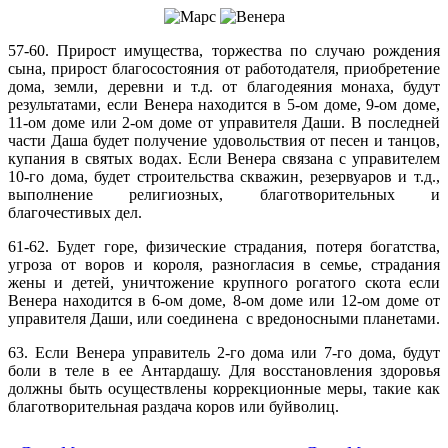
57-60. Прирост имущества, торжества по случаю рождения
сына, прирост благосостояния от работодателя, приобретение
дома, земли, деревни и т.д. от благодеяния монаха, будут
результатами, если Венера находится в 5-ом доме, 9-ом доме,
11-ом доме или 2-ом доме от управителя Даши. В последней
части Даша будет получение удовольствия от песен и танцов,
купания в святых водах. Если Венера связана с управителем
10-го дома, будет строительства скважин, резервуаров и т.д.,
выполнение религиозных, благотворительных и
благочестивых дел.
61-62. Будет горе, физические страдания, потеря богатства,
угроза от воров и короля, разногласия в семье, страдания
жены и детей, уничтожение крупного рогатого скота если
Венера находится в 6-ом доме, 8-ом доме или 12-ом доме от
управителя Даши, или соединена с вредоносными планетами.
63. Если Венера управитель 2-го дома или 7-го дома, будут
боли в теле в ее Антардашу. Для восстановления здоровья
должны быть осуществлены коррекционные меры, такие как
благотворительная раздача коров или буйволиц.