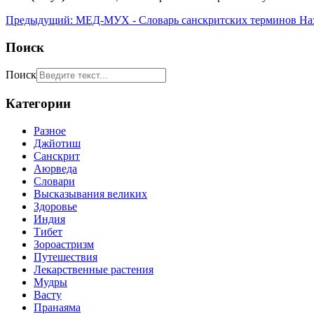
Предыдущий: МЕД-МУХ - Словарь санскритских терминов
На
Поиск
Поиск
Категории
Разное
Джйотиш
Санскрит
Аюрведа
Словари
Высказывания великих
Здоровье
Индия
Тибет
Зороастризм
Путешествия
Лекарственные растения
Мудры
Васту
Пранаяма