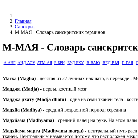
Главная
Санскрит
М-МАЯ - Словарь санскритских терминов
М-МАЯ - Словарь санскритск
А-АНГ
АНД-АСУ
АТМ-АЯ
Б-БРИ
БУД-БХУ
В-ВАЮ
ВЕД-ВЬЯ
Г-ГАЯ
Магха (Magha)
- десятая из 27 лунных накшатр, в переводе - 
Мадджа (Madja)
- нервы, костный мозг
Мадджа дхату (Madja dhatu)
- одна из семи тканей тела - ко
Мадхйа (Madhya)
- средний возрастной период; середина
Мадхйама (Madhyama)
- средний палец на руке. На этом паль
Мадхйама марга (Madhyama marga)
- центральный путь расп
тканей. Центральным называется потому, что расположен меж