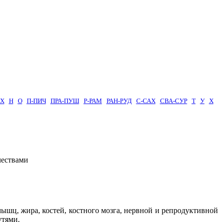
Х
Н
О
П-ПИЧ
ПРА-ПУШ
Р-РАМ
РАН-РУД
С-САХ
СВА-СУР
Т
У
Х
чествами
мышц, жира, костей, костного мозга, нервной и репродуктивной
утями.