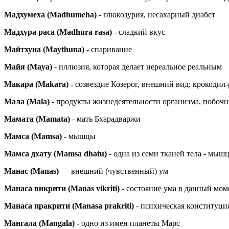
Мадхумеха (Madhumeha)
- глюкозурия, несахарный диабет
Мадхура раса (Madhura rasa)
- сладкий вкус
Майтхуна (Maythuna)
- спаривание
Майя (Maya)
- иллюзия, которая делает нереальное реальным
Макара (Makara)
- созвездие Козерог, внешний вид: крокодил-
Мала (Mala)
- продукты жизнедеятельности организма, побочн
Мамата (Mamata)
- мать Бхарадваржи
Мамса (Mamsa)
- мышцы
Мамса дхату (Mamsa dhatu)
- одна из семи тканей тела - мыш
Манас (
Manas
)
— внешний (чувственный) ум
Манаса викрити (Manas vikriti)
- состояние ума в данный мом
Манаса пракрити (Manasa prakriti)
- психическая конституци
Мангала (Mangala)
- одно из имен планеты Марс