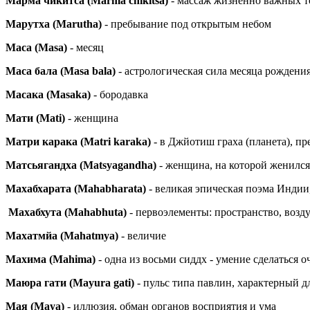
Марма чикитса (Marma chikitsa)
- массаж жизненно важных т
Марутха (Marutha)
- пребывание под открытым небом
Маса (Masa)
- месяц
Маса бала (Masa bala)
- астрологическая сила месяца рождени
Масака (Masaka)
- бородавка
Мати (Mati)
- женщина
Матри карака (Matri karaka)
- в Джйотиш граха (планета), п
Матсьягандха (Matsyagandha)
- женщина, на которой женился
Махабхарата (Mahabharata)
- великая эпическая поэма Индии
Махабхута (Mahabhuta)
- первоэлементы: пространство, воздух
Махатмйа (
Mahatmya
)
- величие
Махима (Mahima)
- одна из восьми сиддх - умение сделаться 
Маюра гати (Mayura gati)
- пульс типа павлин, характерный д
Мая (Maya)
- иллюзия, обман органов восприятия и ума