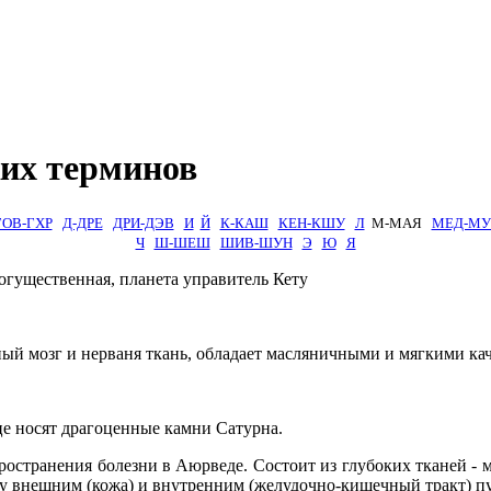
их терминов
ГОВ-ГХР
Д-ДРЕ
ДРИ-ДЭВ
И
Й
К-КАШ
КЕН-КШУ
Л
М-МАЯ
МЕД-МУ
Ч
Ш-ШЕШ
ШИВ-ШУН
Э
Ю
Я
Могущественная, планета управитель Кету
стный мозг и нерваня ткань, обладает масляничными и мягкими ка
це носят драгоценные камни Сатурна.
ространения болезни в Аюрведе. Состоит из глубоких тканей - 
ду внешним (кожа) и внутренним (желудочно-кишечный тракт) п