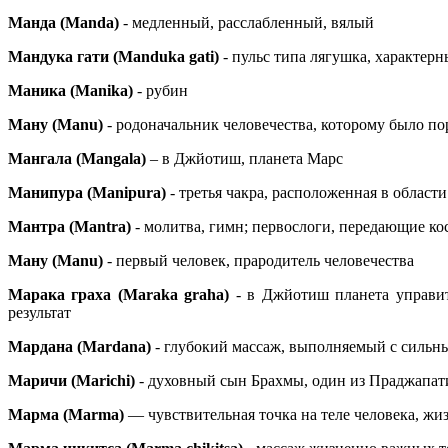
Манда (Manda)
- медленный, расслабленный, вялый
Мандука гати (Manduka gati)
- пульс типа лягушка, характер
Маника (Manika)
- рубин
Ману (Manu)
- родоначальник человечества, которому было п
Мангала (
Mangala
)
– в Джйотиш, планета Марс
Манипура (Manipura)
- третья чакра, расположенная в област
Мантра (Mantra)
- молитва, гимн; первослоги, передающие к
Ману (Manu)
- первый человек, прародитель человечества
Марака граха (Maraka graha)
- в Джйотиш планета управите
результат
Мардана (Mardana)
- глубокий массаж, выполняемый с сильн
Маричи (Marichi)
- духовный сын Брахмы, один из Праджапат
Марма (Marma)
— чувствительная точка на теле человека, жиз