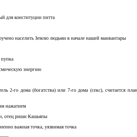
ный для конституции питта
оручено населить Землю людьми в начале нашей манвантары
и пупка
осмическую энергию
ль 2-го дома (богатства) или 7-го дома (секс), считается п
ым нажатием
и, отец риши Кашьяпы
ненно важная точка, уязвимая точка