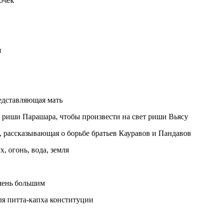
очек
я
редставляющая мать
 риши Парашара, чтобы произвести на свет риши Вьясу
, рассказывающая о борьбе братьев Кауравов и Пандавов
, огонь, вода, земля
очень большим
ля питта-капха конституции