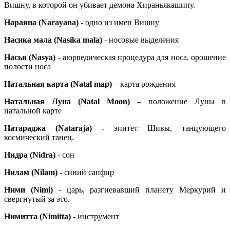
Вишну, в которой он убивает демона Хираньякашипу.
Нараяна (Narayana)
- одно из имен Вишну
Насика мала (Nasika mala)
- носовые выделения
Насья (Nasya)
- аюрведическая процедура для носа, орошение
полости носа
Натальная карта (
Natal
map
)
– карта рождения
Натальная Луна (
Natal
Moon
)
– положение Луны в
натальной карте
Натараджа (Nataraja)
- эпитет Шивы, танцующего
космический танец.
Нидра (Nidra)
- сон
Нилам (Nilam)
- синий сапфир
Ними (Nimi)
- царь, разгневавший планету Меркурий и
свергнутый за это.
Нимитта (Nimitta)
- инструмент