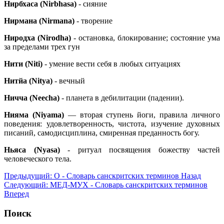
Нирбхаса (Nirbhasa)
- сияние
Нирмана (Nirmana)
- творение
Ниродха (Nirodha)
- остановка, блокирование; состояние ума
за пределами трех гун
Нити (Niti)
- умение вести себя в любых ситуациях
Нитйа (Nitya)
- вечный
Ничча (Neecha)
- планета в дебилитации (падении).
Нияма (Niyama)
— вторая ступень йоги, правила личного
поведения: удовлетворенность, чистота, изучение духовных
писаний, самодисциплина, смиренная преданность богу.
Ньяса (Nyasa)
- ритуал посвящения божеству частей
человеческого тела.
Предыдущий: О - Словарь санскритских терминов
Назад
Следующий: МЕД-МУХ - Словарь санскритских терминов
Вперед
Поиск