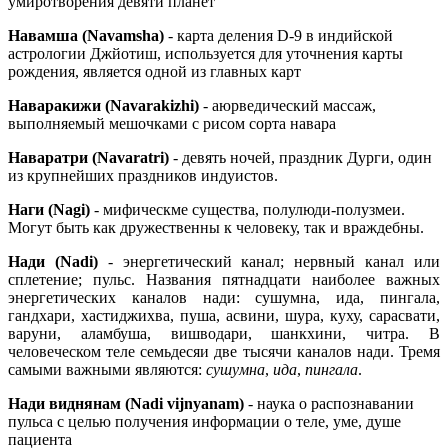
умиротворения девяти планет
Навамша (Navamsha)
- карта деления D-9 в индийской
астрологии Джйотиш, используется для уточнения карты
рождения, является одной из главных карт
Наваракижи (Navarakizhi)
- аюрведический массаж,
выполняемый мешочками с рисом сорта навара
Наваратри (Navaratri)
- девять ночей, праздник Дурги, один
из крупнейших праздников индуистов.
Наги (Nagi)
- мифическме существа, полулюди-полузмеи.
Могут быть как дружественны к человеку, так и враждебны.
Нади (Nadi)
- энергетический канал; нервный канал или
сплетение; пульс. Названия пятнадцати наиболее важных
энергетических каналов нади: сушумна, ида, пингала,
гандхари, хастиджихва, пуша, асвини, шура, куху, сарасвати,
варуни, аламбуша, вишводари, шанкхини, читра. В
человеческом теле семьдесяи две тысячи каналов нади. Тремя
самыми важными являются:
сушумна
,
ида
,
пингала
.
Нади виднянам (Nadi vijnyanam)
- наука о распознавании
пульса с целью получения информации о теле, уме, душе
пациента