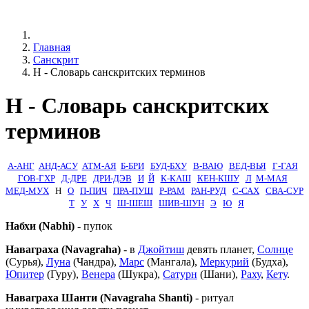
Главная
Санскрит
Н - Словарь санскритских терминов
Н - Словарь санскритских
терминов
А-АНГ
АНД-АСУ
АТМ-АЯ
Б-БРИ
БУД-БХУ
В-ВАЮ
ВЕД-ВЬЯ
Г-ГАЯ
ГОВ-ГХР
Д-ДРЕ
ДРИ-ДЭВ
И
Й
К-КАШ
КЕН-КШУ
Л
М-МАЯ
МЕД-МУХ
Н
О
П-ПИЧ
ПРА-ПУШ
Р-РАМ
РАН-РУД
С-САХ
СВА-СУР
Т
У
Х
Ч
Ш-ШЕШ
ШИВ-ШУН
Э
Ю
Я
Набхи (Nabhi)
- пупок
Наваграха (Navagraha)
- в
Джойтиш
девять планет,
Солнце
(Сурья),
Луна
(Чандра),
Марс
(Мангала),
Меркурий
(Будха),
Юпитер
(Гуру),
Венера
(Шукра),
Сатурн
(Шани),
Раху
,
Кету
.
Наваграха Шанти (Navagraha Shanti)
- ритуал