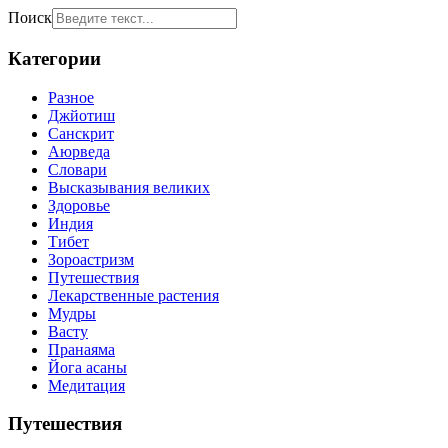
Поиск
Категории
Разное
Джйотиш
Санскрит
Аюрведа
Словари
Высказывания великих
Здоровье
Индия
Тибет
Зороастризм
Путешествия
Лекарственные растения
Мудры
Васту
Пранаяма
Йога асаны
Медитация
Путешествия