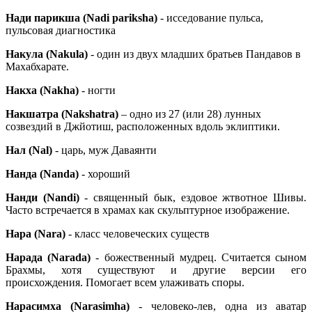
Нади парикша (Nadi pariksha)
- исседование пульса,
пульсовая диагностика
Накула (Nakula)
- один из двух младших братьев Пандавов в
Махабхарате.
Накха (Nakha)
- ногти
Накшатра (
Nakshatra
)
– одно из 27 (или 28) лунных
созвездий в Джйотиш, расположенных вдоль эклиптики.
Нал (Nal)
- царь, муж Даваянти
Нанда (
Nanda
)
- хороший
Нанди (Nandi)
- священный бык, ездовое жтвотное Шивы.
Часто встречается в храмах как скульптурное изображение.
Нара (Nara)
- класс человеческих существ
Нарада (Narada)
- божественный мудрец. Считается сыном
Брахмы, хотя существуют и другие версии его
происхождения. Помогает всем улаживать споры.
Нарасимха (Narasimha)
- человеко-лев, одна из аватар