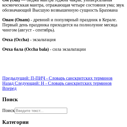
космическкая мантра, отражающая четыре состояния ума; звук
обозначающий Высшую возвышенную сущность Брахмана
Онам (Onam)
- древний и популярный праздник в Керале.
Первый день праздника приходится на полнолуние месяца
чингом (август - сентябрь).
Очха (Occha)
- экзальтация
Очха бала (Occha bala)
- сила экзальтации
Предыдущий: П-ПИЧ - Словарь санскритских терминов
Назад
Следующий: Н - Словарь санскритских терминов
Вперед
Поиск
Поиск
Категории