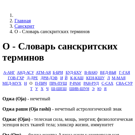
Главная
Санскрит
О - Словарь санскритских терминов
О - Словарь санскритских
терминов
А-АНГ
АНД-АСУ
АТМ-АЯ
Б-БРИ
БУД-БХУ
В-ВАЮ
ВЕД-ВЬЯ
Г-ГАЯ
ГОВ-ГХР
Д-ДРЕ
ДРИ-ДЭВ
И
Й
К-КАШ
КЕН-КШУ
Л
М-МАЯ
МЕД-МУХ
Н
О
П-ПИЧ
ПРА-ПУШ
Р-РАМ
РАН-РУД
С-САХ
СВА-СУР
Т
У
Х
Ч
Ш-ШЕШ
ШИВ-ШУН
Э
Ю
Я
Оджа (Oja)
- нечетный
Оджа раши (Oja rashi)
- нечетный астрологический знак
Оджас (Ojas)
- телесная сила, мощь, энергия; физиологическая
эсенция всех тканей тела; эликсир жизни, иммунитет
Ом (Om)
— биджа мантра Аджна чакры; универсальная