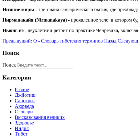
Низшие миры
- три плана сансарического бытия, где преобла
Нирманакайя (Nirmanakaya)
- проявленное тело, в котором б
Ньюнг-нэ
- двухлетний ретрит по практике Ченрезика, включа
Предыдущий: О - Словарь тибетских терминов
Назад
Следующ
Поиск
Поиск
Категории
Разное
Джйотиш
Санскрит
Аюрведа
Словари
Высказывания великих
Здоровье
Индия
Тибет