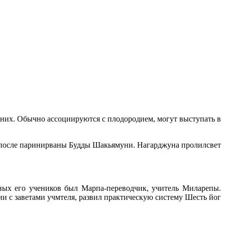
них. Обычно ассоциируются с плодородием, могут выступать в
 после паринирваны Будды Шакьямуни. Нагарджуна пролилсвет
ных его учеников был Марпа-переводчик, учитель Миларепы.
и с заветами учмтеля, развил практическую систему Шесть йог