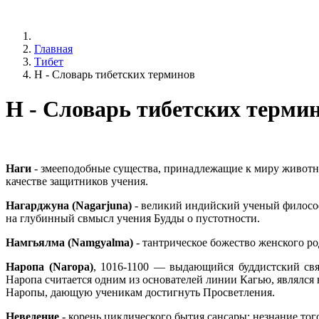
Главная
Тибет
Н - Словарь тибетских терминов
Н - Словарь тибетских терми
Наги
- змееподобные существа, принадлежащие к миру животны
качестве защитников учения.
Нагарджуна (Nagarjuna)
- великий индийский ученый философ
на глубинный свмысл учения Будды о пустотности.
Намгьялма (Namgyalma)
- тантрическое божество женского ро
Наропа (Naropa)
, 1016-1100 — выдающийся буддистский свя
Наропа считается одним из основателей линии Кагью, являлся
Наропы, дающую ученикам достигнуть Просветления.
Неведение
- корень циклического бытия сансары; незнание тог