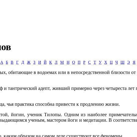
нов
А
Б
В
Г
Д
Ж
З
И
Й
К
Л
М
Н
О
П
Р
С
Т
У
Х
Ц
Ч
Ш
Э
Я
х, обитающие в водоемах или в непосредственной близости от 
 и тантрический адепт, живший примерно через четыреста лет
да, чья практика способна привести к продлению жизни.
той, йогин, ученик Тилопы. Одним из наиболее примечатель
 выдающимся ученым, мастером йоги и медитации. В соответстви
о, каким образом на самом деле существуют все феномены.