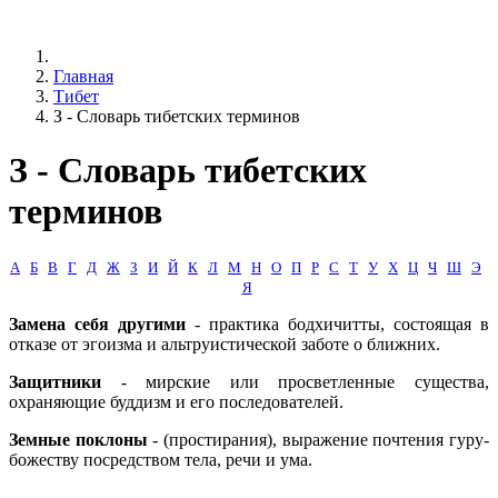
Главная
Тибет
З - Словарь тибетских терминов
З - Словарь тибетских
терминов
А
Б
В
Г
Д
Ж
З
И
Й
К
Л
М
Н
О
П
Р
С
Т
У
Х
Ц
Ч
Ш
Э
Я
Замена себя другими
- практика бодхичитты, состоящая в
отказе от эгоизма и альтруистической заботе о ближних.
Защитники
- мирские или просветленные существа,
охраняющие буддизм и его последователей.
Земные поклоны
- (простирания), выражение почтения гуру-
божеству посредством тела, речи и ума.