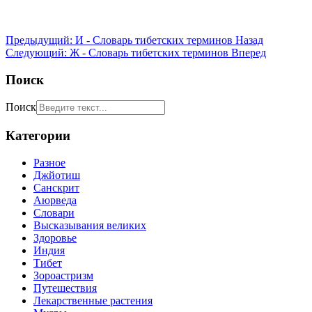
Предыдущий: И - Словарь тибетских терминов
Назад
Следующий: Ж - Словарь тибетских терминов
Вперед
Поиск
Поиск
Категории
Разное
Джйотиш
Санскрит
Аюрведа
Словари
Высказывания великих
Здоровье
Индия
Тибет
Зороастризм
Путешествия
Лекарственные растения