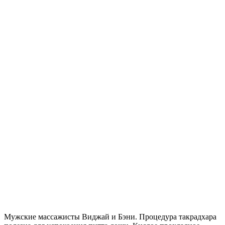
Мужские массажисты Виджай и Бэни. Процедура такрадхара