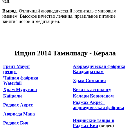
чай.
Вывод
. Отличный аюрведический госпиталь с мировым
именем. Высокое качество лечения, правильное питание,
занятия йогой и медитацией.
Индия 2014 Тамилнаду - Керала
Грейт Маунт
Аюрведическая фабрика
ресорт
Ваидьяратнам
Чайная фабрика
Храм Сознания
Waterfall
Храм Муругана
Визит к астрологу
Кайрали
Калари Ковилаком
Раджах Акрес -
Раджах Акрес
аюрведическая фабрика
Аюрведа Мана
Индийские танцы в
Раджах Бич
Раджах Бич
(видео)