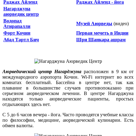
Раджах Айленд
Раджах Айленд - йога
Нагарджуна
аюрведик центр
Водопад
Музей Аюрведы
(видео)
Атирапалли
Форт Кочин
Первая мечеть в Индии
Абад Тартл Бич
Шри Шанкара ашрам
Аюрведический центр Нагарджуна
расположен в 9 км от
международного аэропорта Кочин. Wi-Fi интернет во всех
комнатах бесплатный. Бассейна в центре нет, так как
плавание в большинстве случаев противопоказано при
серьезном аюрведическом лечении. В центре Нагарджуна
находятся только аюрведические пациенты, простых
отдыхающих здесь нет.
С 5 до 6 часов вечера - йога. Часто проводятся учебные классы
по философии, медицине, аюрведической кулинарии. Есть
обмен валюты.