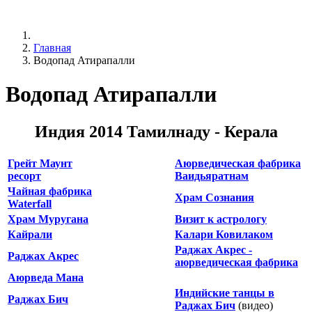
Главная
Водопад Атирапалли
Водопад Атирапалли
Индия 2014 Тамилнаду - Керала
Грейт Маунт
Аюрведическая фабрика
ресорт
Ваидьяратнам
Чайная фабрика
Храм Сознания
Waterfall
Храм Муругана
Визит к астрологу
Кайрали
Калари Ковилаком
Раджах Акрес -
Раджах Акрес
аюрведическая фабрика
Аюрведа Мана
Индийские танцы в
Раджах Бич
Раджах Бич
(видео)