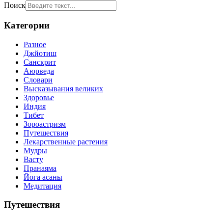
Поиск
Категории
Разное
Джйотиш
Санскрит
Аюрведа
Словари
Высказывания великих
Здоровье
Индия
Тибет
Зороастризм
Путешествия
Лекарственные растения
Мудры
Васту
Пранаяма
Йога асаны
Медитация
Путешествия