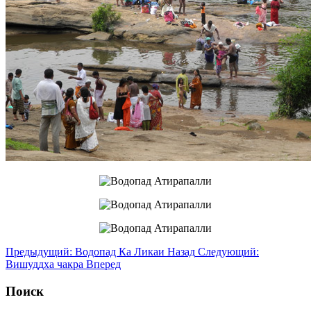
Предыдущий: Водопад Ка Ликаи
Назад
Следующий:
Вишуддха чакра
Вперед
Поиск