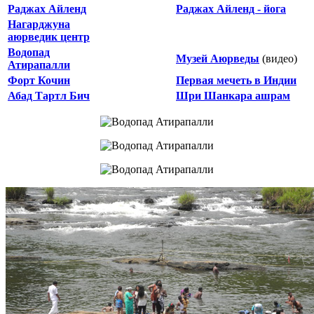
Раджах Айленд
Раджах Айленд - йога
Нагарджуна
аюрведик центр
Водопад
Музей Аюрведы
(видео)
Атирапалли
Форт Кочин
Первая мечеть в Индии
Абад Тартл Бич
Шри Шанкара ашрам